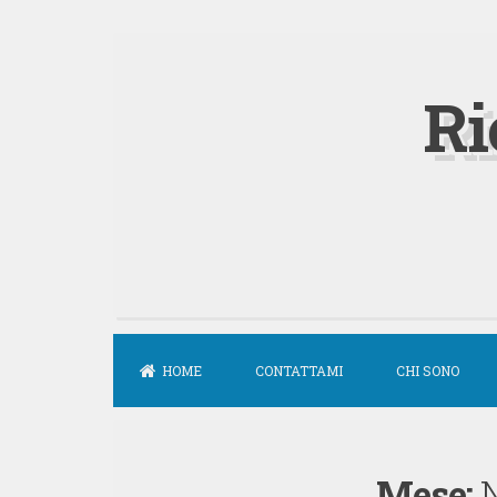
Vai
al
Ri
contenuto
HOME
CONTATTAMI
CHI SONO
Mese: