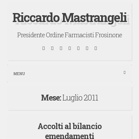
Vai
Riccardo Mastrangeli
al
contenuto
Presidente Ordine Farmacisti Frosinone
Facebook
Twitter
LinkedIn
Instagram
Email
RSS
Cerca
MENU
Mese:
Luglio 2011
Accolti al bilancio
emendamenti