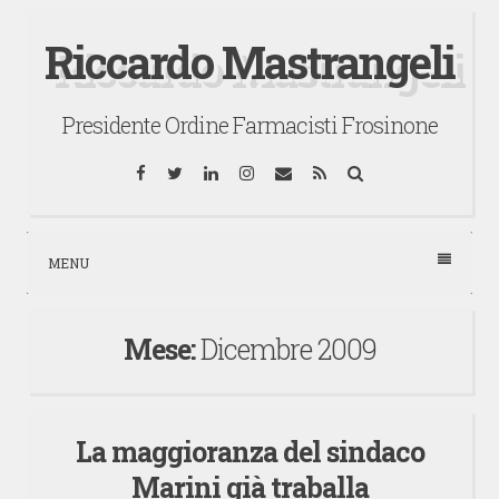
Vai
Riccardo Mastrangeli
al
contenuto
Presidente Ordine Farmacisti Frosinone
Facebook
Twitter
LinkedIn
Instagram
Email
RSS
Cerca
MENU
Mese:
Dicembre 2009
La maggioranza del sindaco
Marini già traballa