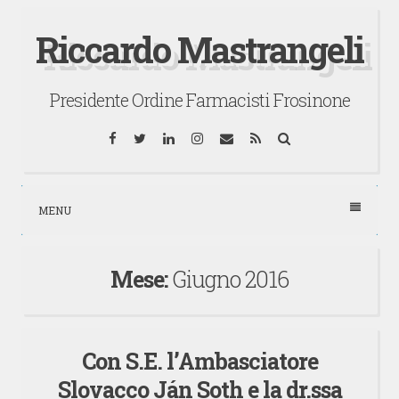
Vai
Riccardo Mastrangeli
al
contenuto
Presidente Ordine Farmacisti Frosinone
Facebook
Twitter
LinkedIn
Instagram
Email
RSS
Cerca
MENU
Mese:
Giugno 2016
Con S.E. l’Ambasciatore
Slovacco Ján Soth e la dr.ssa