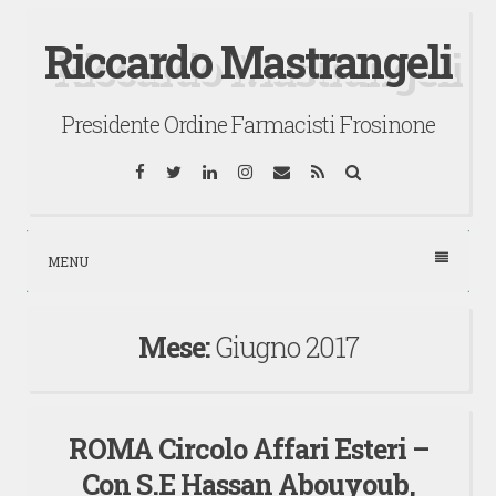
Vai
Riccardo Mastrangeli
al
contenuto
Presidente Ordine Farmacisti Frosinone
Facebook
Twitter
LinkedIn
Instagram
Email
RSS
Cerca
MENU
Mese:
Giugno 2017
ROMA Circolo Affari Esteri –
Con S.E Hassan Abouyoub,