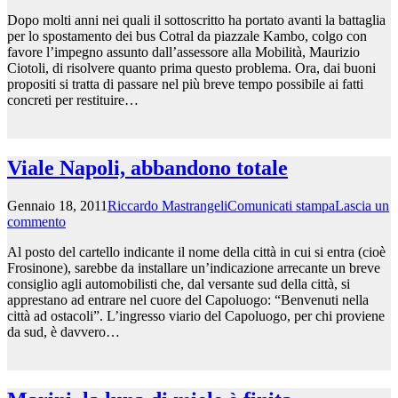
Dopo molti anni nei quali il sottoscritto ha portato avanti la battaglia
per lo spostamento dei bus Cotral da piazzale Kambo, colgo con
favore l’impegno assunto dall’assessore alla Mobilità, Maurizio
Ciotoli, di risolvere quanto prima questo problema. Ora, dai buoni
propositi si tratta di passare nel più breve tempo possibile ai fatti
concreti per restituire…
Leggi tutto >>
Viale Napoli, abbandono totale
Gennaio 18, 2011
Riccardo Mastrangeli
Comunicati stampa
Lascia un
commento
Al posto del cartello indicante il nome della città in cui si entra (cioè
Frosinone), sarebbe da installare un’indicazione arrecante un breve
consiglio agli automobilisti che, dal versante sud della città, si
apprestano ad entrare nel cuore del Capoluogo: “Benvenuti nella
città ad ostacoli”. L’ingresso viario del Capoluogo, per chi proviene
da sud, è davvero…
Leggi tutto >>