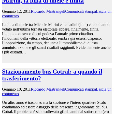
Marini, la luna di miele è finita
Gennaio 12, 2011
Riccardo Mastrangeli
Comunicati stampa
Lascia un
commento
La luna di miele tra Michele Marini e i cittadini (tanti) che lo hanno
votato nell’ultima tornata elettorale appare, finalmente, finita.
L’ampio consenso di cui godeva l’attuale primo cittadino,
l’indomani della vittoria elettorale, sembra già essersi disperso.
L’opposizione, da tempo, denuncia l’immobilismo di questa
amministrazione e gli scarsi risultati raggiunti. Evidentemente anche
i più distratti…
Leggi tutto >>
Stazionamento bus Cotral: a quando il
trasferimento?
Gennaio 10, 2011
Riccardo Mastrangeli
Comunicati stampa
Lascia un
commento
Un altro anno è trascorso ma la stazione e l’intero quartiere Scalo
continuano ad essere ostaggio della presenza ingombrante dei bus
Cotral. Il problema è stato sollevato già da anni dal sottoscritto (ero