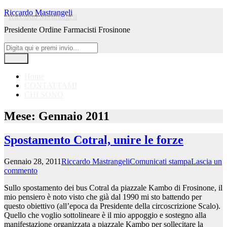
Vai
Riccardo Mastrangeli
al
Presidente Ordine Farmacisti Frosinone
contenuto
Facebook
Twitter
LinkedIn
Instagram
Email
RSS
Cerca
Cerca:
Menu
Home
CONTATTAMI
CHI SONO
Mese:
Gennaio 2011
Spostamento Cotral, unire le forze
Gennaio 28, 2011
Riccardo Mastrangeli
Comunicati stampa
Lascia un
commento
Sullo spostamento dei bus Cotral da piazzale Kambo di Frosinone, il
mio pensiero è noto visto che già dal 1990 mi sto battendo per
questo obiettivo (all’epoca da Presidente della circoscrizione Scalo).
Quello che voglio sottolineare è il mio appoggio e sostegno alla
manifestazione organizzata a piazzale Kambo per sollecitare la