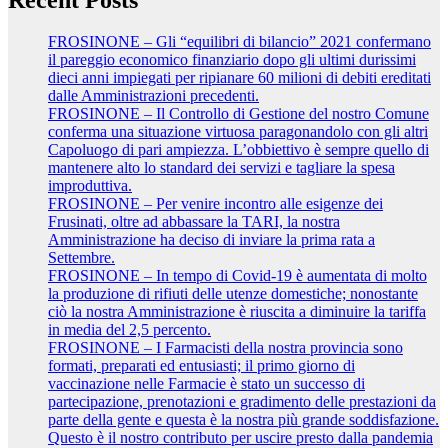
FROSINONE – Gli “equilibri di bilancio” 2021 confermano
il pareggio economico finanziario dopo gli ultimi durissimi
dieci anni impiegati per ripianare 60 milioni di debiti ereditati
dalle Amministrazioni precedenti.
FROSINONE – Il Controllo di Gestione del nostro Comune
conferma una situazione virtuosa paragonandolo con gli altri
Capoluogo di pari ampiezza. L’obbiettivo è sempre quello di
mantenere alto lo standard dei servizi e tagliare la spesa
improduttiva.
FROSINONE – Per venire incontro alle esigenze dei
Frusinati, oltre ad abbassare la TARI, la nostra
Amministrazione ha deciso di inviare la prima rata a
Settembre.
FROSINONE – In tempo di Covid-19 è aumentata di molto
la produzione di rifiuti delle utenze domestiche; nonostante
ciò la nostra Amministrazione è riuscita a diminuire la tariffa
in media del 2,5 percento.
FROSINONE – I Farmacisti della nostra provincia sono
formati, preparati ed entusiasti; il primo giorno di
vaccinazione nelle Farmacie è stato un successo di
partecipazione, prenotazioni e gradimento delle prestazioni da
parte della gente e questa è la nostra più grande soddisfazione.
Questo è il nostro contributo per uscire presto dalla pandemia