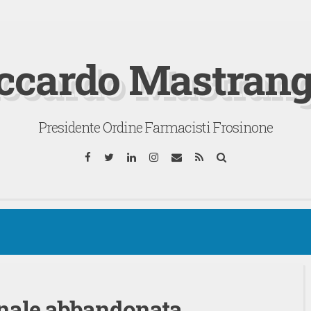
ccardo Mastrang
Presidente Ordine Farmacisti Frosinone
Facebook
Twitter
LinkedIn
Instagram
Email
RSS
Cerca
nale abbandonata