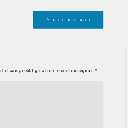
ticolo
Articolo
Articolo successivo
ecedente:
successivo:
ato.I campi obbligatori sono contrassegnati
*