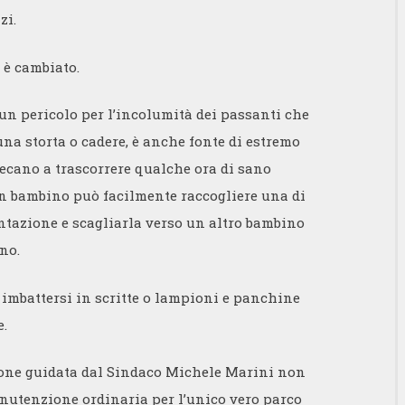
zi.
 è cambiato.
 un pericolo per l’incolumità dei passanti che
na storta o cadere, è anche fonte di estremo
recano a trascorrere qualche ora di sano
Un bambino può facilmente raccogliere una di
entazione e scagliarla verso un altro bambino
no.
e imbattersi in scritte o lampioni e panchine
e.
ione guidata dal Sindaco Michele Marini non
nutenzione ordinaria per l’unico vero parco