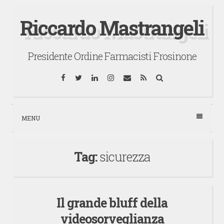
Vai
Riccardo Mastrangeli
al
contenuto
Presidente Ordine Farmacisti Frosinone
Facebook
Twitter
LinkedIn
Instagram
Email
RSS
Cerca
MENU
Tag:
sicurezza
Il grande bluff della
videosorveglianza