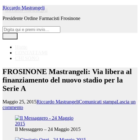
Vai
Riccardo Mastrangeli
al
Presidente Ordine Farmacisti Frosinone
contenuto
Facebook
Twitter
LinkedIn
Instagram
Email
RSS
Cerca
Cerca:
Menu
Home
CONTATTAMI
CHI SONO
FROSINONE Mastrangeli: Via libera al
finanziamento del nuovo stadio per la
Serie A
Maggio 25, 2015
Riccardo Mastrangeli
Comunicati stampa
Lascia un
commento
Il Messaggero – 24 Maggio 2015