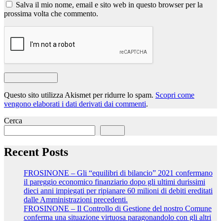
Salva il mio nome, email e sito web in questo browser per la
prossima volta che commento.
Questo sito utilizza Akismet per ridurre lo spam.
Scopri come
vengono elaborati i dati derivati dai commenti
.
Cerca
Cerca
Recent Posts
FROSINONE – Gli “equilibri di bilancio” 2021 confermano
il pareggio economico finanziario dopo gli ultimi durissimi
dieci anni impiegati per ripianare 60 milioni di debiti ereditati
dalle Amministrazioni precedenti.
FROSINONE – Il Controllo di Gestione del nostro Comune
conferma una situazione virtuosa paragonandolo con gli altri