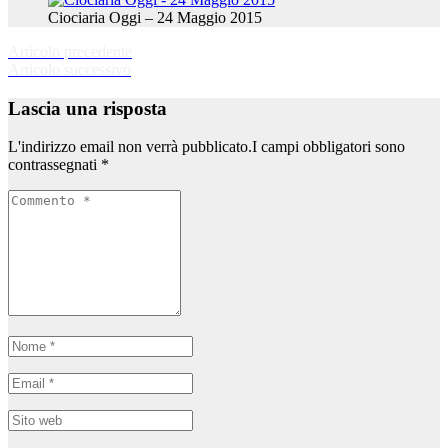
Ciociaria Oggi – 24 Maggio 2015
Navigazione
Articolo precedente
Articolo
Articolo successivo
articolo
precedente:
Articolo
successivo:
Lascia una risposta
L'indirizzo email non verrà pubblicato.I campi obbligatori sono
contrassegnati
*
Commento
*
Nome
*
Email
*
Sito
web