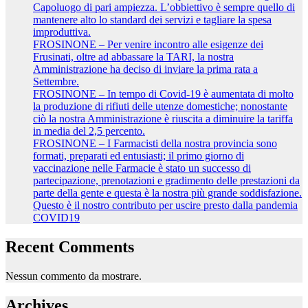
Capoluogo di pari ampiezza. L’obbiettivo è sempre quello di
mantenere alto lo standard dei servizi e tagliare la spesa
improduttiva.
FROSINONE – Per venire incontro alle esigenze dei
Frusinati, oltre ad abbassare la TARI, la nostra
Amministrazione ha deciso di inviare la prima rata a
Settembre.
FROSINONE – In tempo di Covid-19 è aumentata di molto
la produzione di rifiuti delle utenze domestiche; nonostante
ciò la nostra Amministrazione è riuscita a diminuire la tariffa
in media del 2,5 percento.
FROSINONE – I Farmacisti della nostra provincia sono
formati, preparati ed entusiasti; il primo giorno di
vaccinazione nelle Farmacie è stato un successo di
partecipazione, prenotazioni e gradimento delle prestazioni da
parte della gente e questa è la nostra più grande soddisfazione.
Questo è il nostro contributo per uscire presto dalla pandemia
COVID19
Recent Comments
Nessun commento da mostrare.
Archives