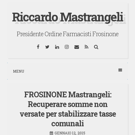
Vai
Riccardo Mastrangeli
al
contenuto
Presidente Ordine Farmacisti Frosinone
Facebook
Twitter
LinkedIn
Instagram
Email
RSS
Cerca
MENU
FROSINONE Mastrangeli:
Recuperare somme non
versate per stabilizzare tasse
comunali
GENNAIO 12, 2015