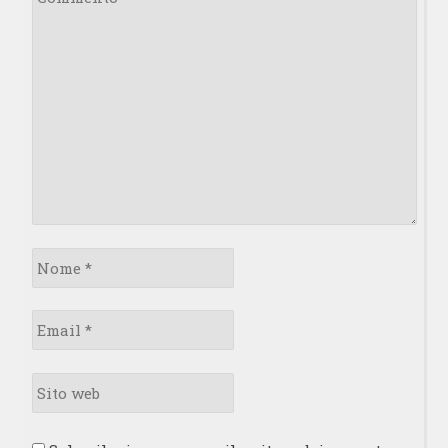
*
Nome
*
Email
*
Sito
web