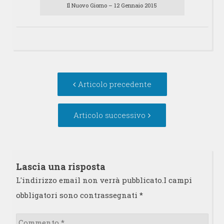
Il Nuovo Giorno – 12 Gennaio 2015
Navigazione
Articolo
Articolo precedente
articolo
precedente:
Articolo
Articolo successivo
successivo:
Lascia una risposta
L'indirizzo email non verrà pubblicato.I campi
obbligatori sono contrassegnati
*
Commento