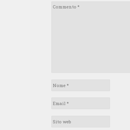
Commento
*
Nome
*
Email
*
Sito
web