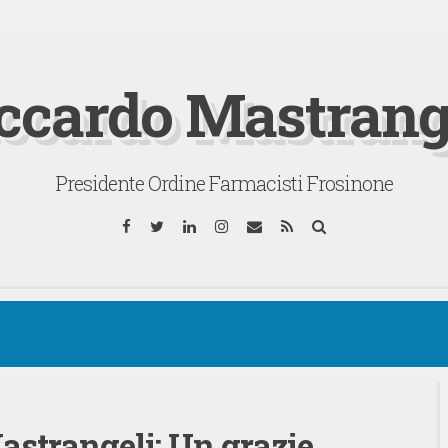
ccardo Mastrang
Presidente Ordine Farmacisti Frosinone
Facebook
Twitter
LinkedIn
Instagram
Email
RSS
Cerca
trangeli: Un grazie