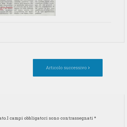
ticolo
Articolo
Articolo successivo
ecedente:
successivo:
ato.I campi obbligatori sono contrassegnati
*